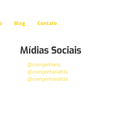
o
Blog
Contato
Mídias Sociais
@vsengenharia_
@vsengenharialtda
@vsengenharialtda